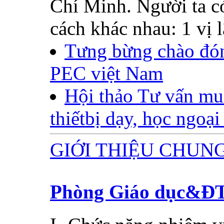
Chí Minh. Người ta c
cách khác nhau: 1 vị lã
Tưng bừng chào đó
PEC việt Nam
Hội thảo Tư vấn mu
thiếtbị dạy, học ngoại
GIỚI THIỆU CHUN
Phòng Giáo dục&Đ