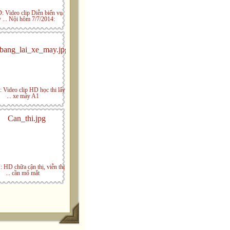
 Video clip Diễn biến vụ
 ... Nội hôm 7/7/2014:
Video clip HD học thi lấy
... xe máy A1
HD chữa cận thị, viễn thị
... cần mổ mắt