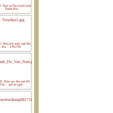
 Thời sự Đài truyền hình
Thanh Hóa
 Mưa hoà nước mắt tiễn
đưa ... ở Hà Nội
: Hôm nay đón anh Đỗ
Văn ... quê an nghỉ