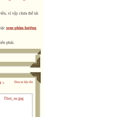
ên, vì vậy chưa thể tải
oặc
xem phim hướng
bên phải.
Đưa tư liệu lên
ở
>