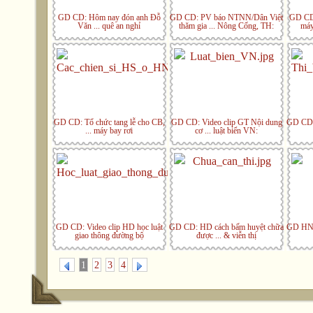
GD CD: Hôm nay đón anh Đỗ
GD CD: PV báo NTNN/Dân Việt
GD CD:
Văn ... quê an nghỉ
thăm gia ... Nông Cống, TH:
máy
GD CD: Tổ chức tang lễ cho CB,
GD CD: Video clip GT Nội dung
GD CD: 
... máy bay rơi
cơ ... luật biển VN:
GD CD: Video clip HD học luật
GD CD: HD cách bấm huyệt chữa
GD HN: 
giao thông đường bộ
được ... & viễn thị
1
2
3
4