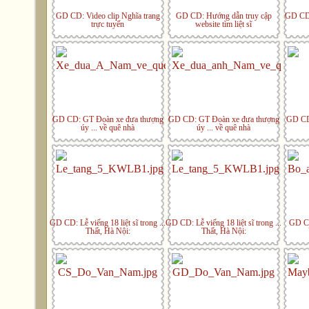
GD CD: Video clip Nghĩa trang
GD CD: Hướng dẫn truy cập
GD CD:
trực tuyến
website tìm liệt sĩ
GD CD: GT Đoàn xe đưa thượng
GD CD: GT Đoàn xe đưa thượng
GD CD:
úy ... về quê nhà
úy ... về quê nhà
GD CD: Lễ viếng 18 liệt sĩ trong ...
GD CD: Lễ viếng 18 liệt sĩ trong ...
GD CD
Thất, Hà Nội:
Thất, Hà Nội: