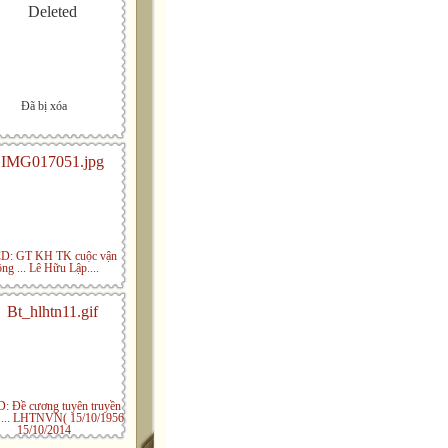
Đã bị xóa
: GT KH TK cuộc vận
̣ng ... Lê Hữu Lập....
 Đề cương tuyên truyền
... LHTNVN( 15/10/1956
15/10/2014