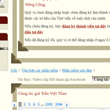
Nông Cống.
iên
Quý vị chưa đăng nhập hoặc chưa đăng ký làm thành vi
được các tư liệu của Thư viện về máy tính của mình.
Nếu chưa đăng ký, hãy
đăng ký thành viên tại đây
h
dẫn tại đây
Nếu đã đăng ký rồi, quý vị có thể đăng nhập ở ngay ô 
Gốc
>
Tập hợp các phần mềm
>
Phần mềm sưu tầm
>
Tin Học: Video clip HD tham gia Facebook
Cùng tác 
Cùng tác giả
Trần Việt Thao
...
1
2
3
4
5
2193
2194