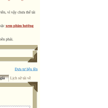
ên, vì vậy chưa thể tải
oặc
xem phim hướng
bên phải.
Đưa tư liệu lên
giả
Lịch sử tải về