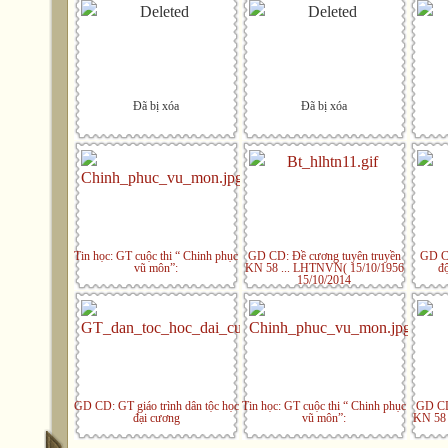
Đã bị xóa
Đã bị xóa
Tin học: GT cuộc thi “ Chinh phục
GD CD: Đề cương tuyên truyền
GD CD
vũ môn”:
KN 58 ... LHTNVN( 15/10/1956
đô
15/10/2014
GD CD: GT giáo trình dân tộc học
Tin học: GT cuộc thi “ Chinh phục
GD CD:
đại cương
vũ môn”:
KN 58 