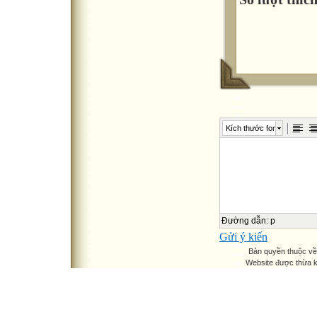
Kích thước font
Đường dẫn
:
p
Gửi ý kiến
Bản quyền thuộc v
Website được thừa 