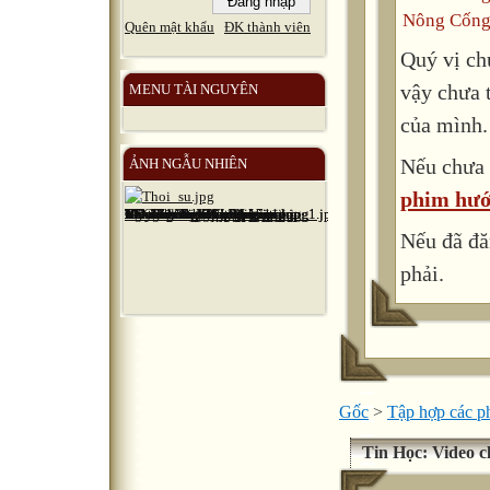
Nông Cống
Quên mật khẩu
ĐK thành viên
Quý vị ch
vậy chưa 
MENU TÀI NGUYÊN
của mình.
Nếu chưa 
ẢNH NGẪU NHIÊN
phim hướ
Nếu đã đă
phải.
Gốc
>
Tập hợp các 
Tin Học: Video c