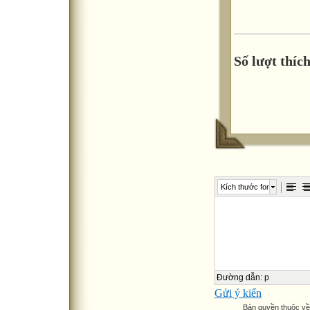
Số lượt thích
Kích thước font
Đường dẫn
:
p
Gửi ý kiến
Bản quyền thuộc v