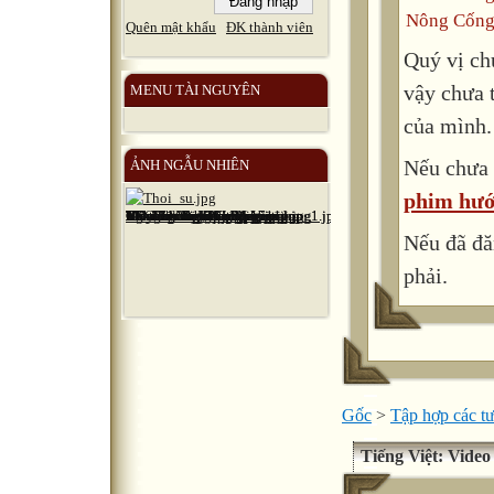
Nông Cống
Quên mật khẩu
ĐK thành viên
Quý vị ch
vậy chưa 
MENU TÀI NGUYÊN
của mình.
Nếu chưa 
ẢNH NGẪU NHIÊN
phim hướ
Nếu đã đă
phải.
Gốc
>
Tập hợp các tư
Tiếng Việt: Video 