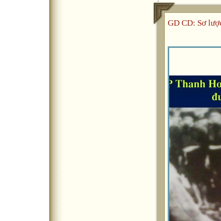
GD CD: Sơ lượ