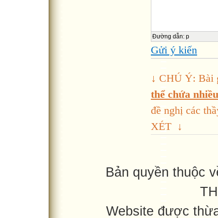
Đường dẫn
:
p
Gửi ý kiến
↓ CHÚ Ý: Bài 
thể chứa nhiều 
đề nghị các 
XÉT ↓
Bản quyền thuộc 
TH
Website được thừ