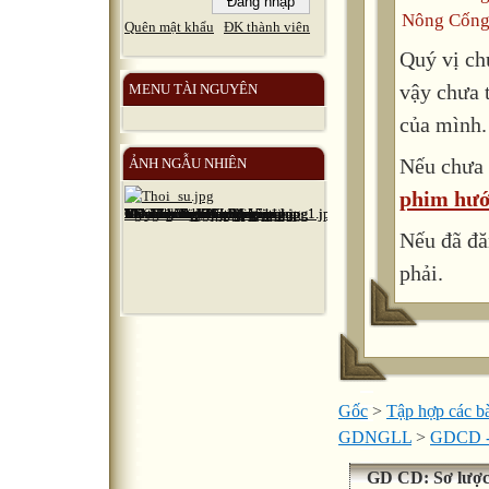
Nông Cống
Quên mật khẩu
ĐK thành viên
Quý vị ch
vậy chưa 
MENU TÀI NGUYÊN
của mình.
Nếu chưa 
ẢNH NGẪU NHIÊN
phim hướ
Nếu đã đă
phải.
Gốc
>
Tập hợp các bà
GDNGLL
>
GDCD 
GD CD: Sơ lượ