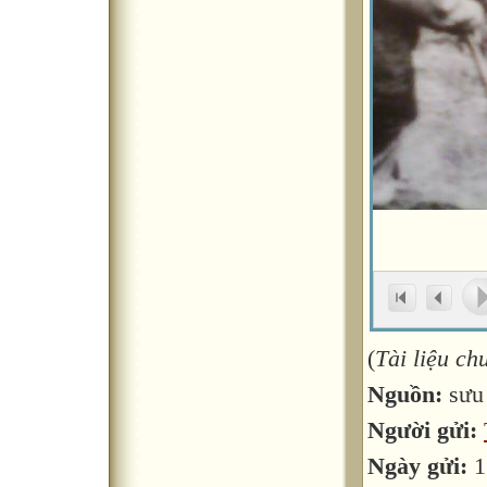
(
Tài liệu c
Nguồn:
sưu
Người gửi:
Ngày gửi:
1