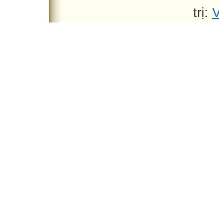
trị:
V