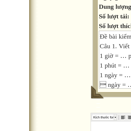
Dung lượn
Số lượt tải:
Số lượt thíc
Đề bài kiểm
Câu 1. Viết
1 giờ = … 
1 phút = …
1 ngày = …
 ngày = 
1 thế kỉ =
180 phút 
120 giây =
Kích thước font
72 giờ = …