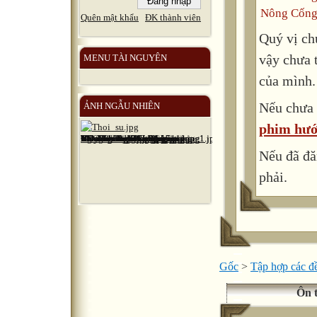
Nông Cống
Quên mật khẩu
ĐK thành viên
Quý vị ch
vậy chưa 
MENU TÀI NGUYÊN
của mình.
Nếu chưa 
ẢNH NGẪU NHIÊN
phim hướ
Nếu đã đă
phải.
Gốc
>
Tập hợp các đề
Ôn t