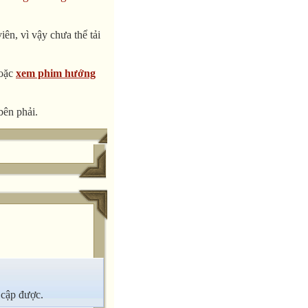
ên, vì vậy chưa thể tải
oặc
xem phim hướng
bên phải.
 cập được.