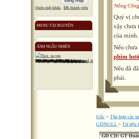
Nông Cống
Quên mật khẩu
ĐK thành viên
Quý vị ch
vậy chưa 
MENU TÀI NGUYÊN
của mình.
Nếu chưa 
ẢNH NGẪU NHIÊN
phim hướ
Nếu đã đă
phải.
Gốc
>
Tập hợp các tư
GDNGLL
>
Tư liệu
GD CD: GT Đoàn x