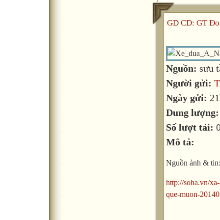
GD CD: GT Đoà
Nguồn:
sưu 
Người gửi:
T
Ngày gửi:
21
Dung lượng
Số lượt tải:
Mô tả:
Nguồn ảnh & tin
http://soha.vn/xa
que-muon-20140