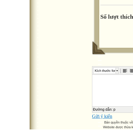
Số lượt thích
Kích thước font
Đường dẫn
:
p
Gửi ý kiến
Bản quyền thuộc v
Website được thừa 