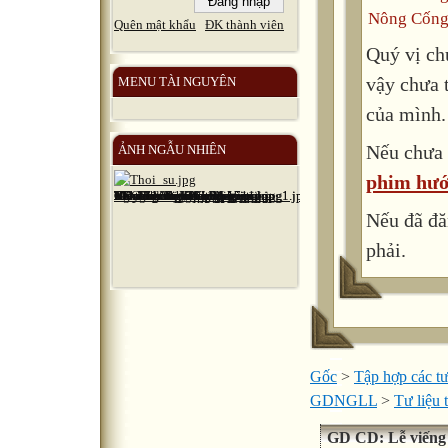
Nông Cống
Quên mật khẩu
ĐK thành viên
Quý vị ch
vậy chưa 
MENU TÀI NGUYÊN
của mình.
Nếu chưa 
ẢNH NGẪU NHIÊN
phim hướ
Nếu đã đă
phải.
Gốc
>
Tập hợp các tư
GDNGLL
>
Tư liệu
GD CD: Lễ viếng 18