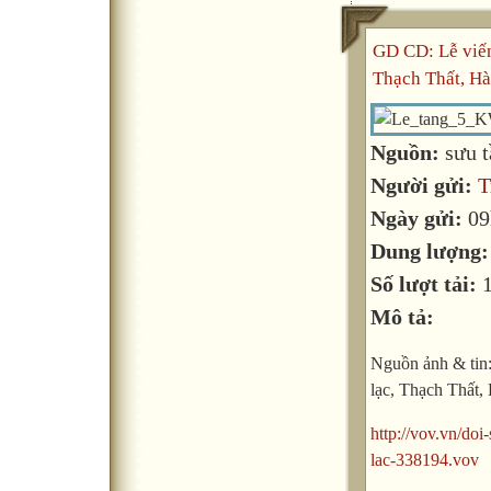
GD CD: Lễ viến
Thạch Thất, Hà
Nguồn:
sưu 
Người gửi:
T
Ngày gửi:
09
Dung lượng
Số lượt tải:
Mô tả:
Nguồn ảnh & tin:
lạc, Thạch Thất,
http://vov.vn/doi
lac-338194.vov