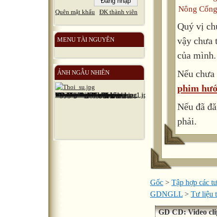
Nông Cống
Quên mật khẩu
ĐK thành viên
Quý vị ch
vậy chưa 
MENU TÀI NGUYÊN
của mình.
Nếu chưa 
ẢNH NGẪU NHIÊN
phim hướ
Nếu đã đă
phải.
Gốc
>
Tập hợp các tư
GDNGLL
>
Tư liệu
GD CD: Video clip