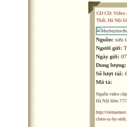
GD CD: Video c
Thất, Hà Nội h
Nguồn:
sưu 
Người gửi:
T
Ngày gửi:
07
Dung lượng
Số lượt tải:
Mô tả:
Nguồn video clip
Hà Nội hôm 7/7/
http://vietnamne
chien-sy-hy-sinh