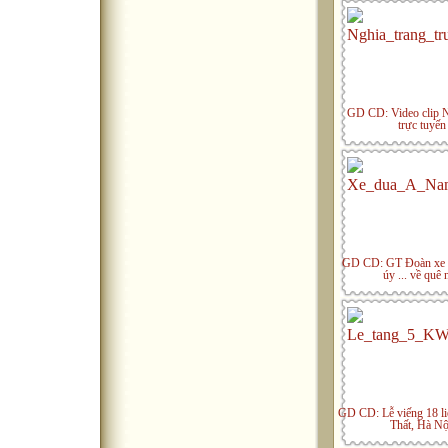
GD CD: Video clip N
trực tuyến
GD CD: GT Đoàn xe 
úy ... về quê 
GD CD: Lễ viếng 18 liệt
Thất, Hà Nộ