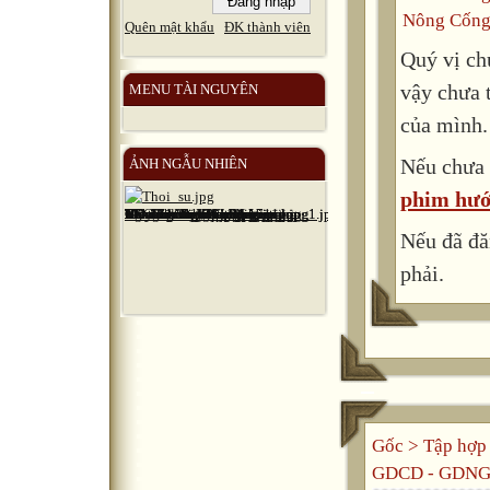
Nông Cống
Quên mật khẩu
ĐK thành viên
Quý vị ch
vậy chưa 
MENU TÀI NGUYÊN
của mình.
Nếu chưa 
ẢNH NGẪU NHIÊN
phim hướ
Nếu đã đă
phải.
Gốc
>
Tập hợp 
GDCD - GDN