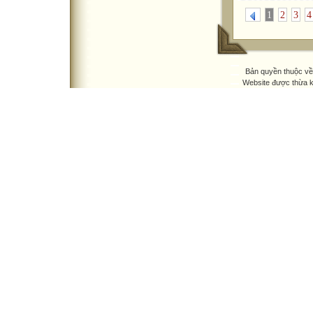
1
2
3
4
Bản quyền thuộc v
Website được thừa 