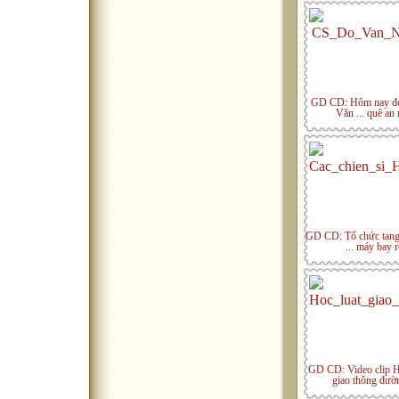
GD CD: Hôm nay đ
Văn ... quê an
GD CD: Tổ chức tang
... máy bay r
GD CD: Video clip H
giao thông đườ