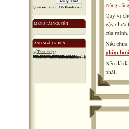
Nông Cống
Quên mật khẩu
ĐK thành viên
Quý vị ch
vậy chưa 
MENU TÀI NGUYÊN
của mình.
Nếu chưa 
ẢNH NGẪU NHIÊN
phim hướ
Nếu đã đă
phải.