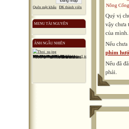
Nông Cống
Quên mật khẩu
ĐK thành viên
Quý vị ch
vậy chưa 
MENU TÀI NGUYÊN
của mình.
Nếu chưa 
ẢNH NGẪU NHIÊN
phim hướ
Nếu đã đă
phải.