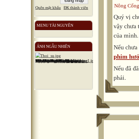
Nông Cống
Quên mật khẩu
ĐK thành viên
Quý vị ch
vậy chưa 
MENU TÀI NGUYÊN
của mình.
Nếu chưa 
ẢNH NGẪU NHIÊN
phim hướ
Nếu đã đă
phải.