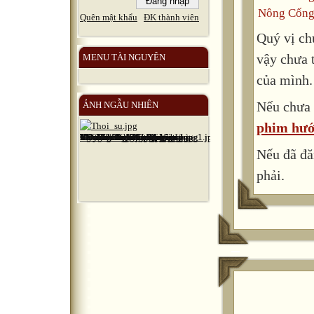
Nông Cống
Quên mật khẩu
ĐK thành viên
Quý vị ch
vậy chưa 
MENU TÀI NGUYÊN
của mình.
Nếu chưa 
ẢNH NGẪU NHIÊN
phim hướ
Nếu đã đă
phải.