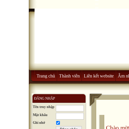
Trang chủ
Thành viên
Liên kết website
Âm n
ĐĂNG NHẬP
Tên truy nhập
Mật khẩu
Ghi nhớ
Chào mừn