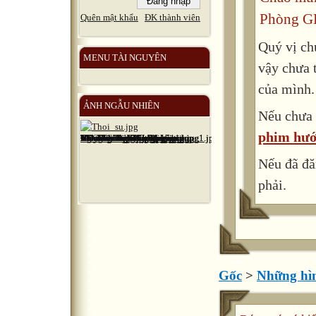
Phòng G
Quên mật khẩu
ĐK thành viên
Quý vị ch
MENU TÀI NGUYÊN
vậy chưa 
của mình.
ẢNH NGẪU NHIÊN
Nếu chưa 
phim hướ
Nếu đã đă
phải.
Gốc
>
Những hì