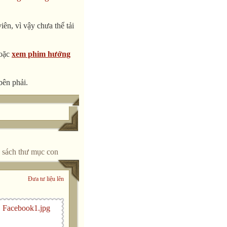
ên, vì vậy chưa thể tải
oặc
xem phim hướng
bên phải.
 sách thư mục con
Đưa tư liệu lên