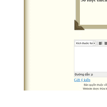
Kích thước font
Đường dẫn
:
p
Gửi ý kiến
Bản quyền thuộc v
Website được thừa 