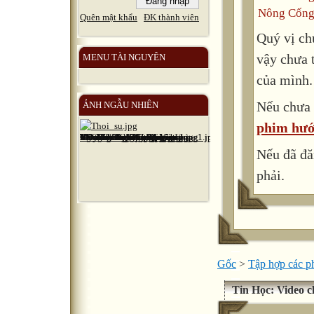
Nông Cống
Quên mật khẩu
ĐK thành viên
Quý vị ch
vậy chưa 
MENU TÀI NGUYÊN
của mình.
Nếu chưa 
ẢNH NGẪU NHIÊN
phim hướ
Nếu đã đă
phải.
Gốc
>
Tập hợp các 
Tin Học: Video c