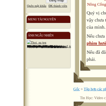
Nông Cống
Quên mật khẩu
ĐK thành viên
Quý vị ch
vậy chưa 
MENU TÀI NGUYÊN
của mình.
Nếu chưa 
ẢNH NGẪU NHIÊN
phim hướ
Nếu đã đă
phải.
Gốc
>
Tập hợp các 
Tin Học: Video 