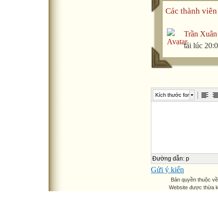
Các thành viên 
Trần Xuân
tải lúc 20
Kích thước font
Đường dẫn
:
p
Gửi ý kiến
Bản quyền thuộc v
Website được thừa 