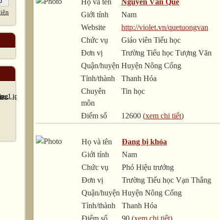
Họ và tên
Nguyễn Văn Quế
iên
Giới tính
Nam
Website
http://violet.vn/quetuongvan
Chức vụ
Giáo viên Tiểu học
Đơn vị
Trường Tiểu học Tượng Văn
Quận/huyện
Huyện Nông Cống
Tỉnh/thành
Thanh Hóa
Chuyên
Tin học
môn
Điểm số
12600 (
xem chi tiết
)
Họ và tên
Đang bị khóa
Giới tính
Nam
Chức vụ
Phó Hiệu trưởng
Đơn vị
Trường Tiểu học Vạn Thắng
Quận/huyện
Huyện Nông Cống
Tỉnh/thành
Thanh Hóa
Điểm số
90 (
xem chi tiết
)