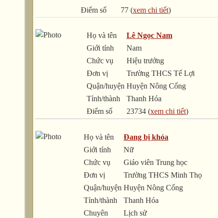
Điểm số
77 (
xem chi tiết
)
Họ và tên
Lê Ngọc Nam
Giới tính
Nam
Chức vụ
Hiệu trưởng
Đơn vị
Trường THCS Tế Lợi
Quận/huyện
Huyện Nông Cống
Tỉnh/thành
Thanh Hóa
Điểm số
23734 (
xem chi tiết
)
Họ và tên
Đang bị khóa
Giới tính
Nữ
Chức vụ
Giáo viên Trung học
Đơn vị
Trường THCS Minh Thọ
Quận/huyện
Huyện Nông Cống
Tỉnh/thành
Thanh Hóa
Chuyên
Lịch sử