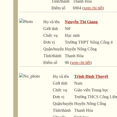
Tỉnh/thành
Thanh Hóa
Điểm số
6904 (
xem chi tiết
)
Họ và tên
Nguyễn Thị Giang
Giới tính
Nữ
Chức vụ
Học sinh
Đơn vị
Trường THPT Nông Cống 4
Quận/huyện
Huyện Nông Cống
Tỉnh/thành
Thanh Hóa
Điểm số
90 (
xem chi tiết
)
Họ và tên
Trịnh Đình Thuyết
Giới tính
Nam
Chức vụ
Giáo viên Trung học
Đơn vị
Trường THCS Công Liê
Quận/huyện
Huyện Nông Cống
Tỉnh/thành
Thanh Hóa