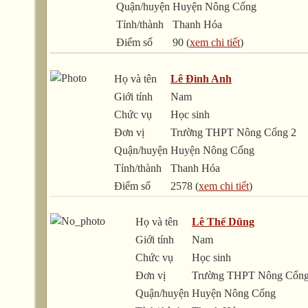
Quận/huyện
Huyện Nông Cống
Tỉnh/thành
Thanh Hóa
Điểm số
90 (
xem chi tiết
)
Họ và tên
Lê Đình Anh
Giới tính
Nam
Chức vụ
Học sinh
Đơn vị
Trường THPT Nông Cống 2
Quận/huyện
Huyện Nông Cống
Tỉnh/thành
Thanh Hóa
Điểm số
2578 (
xem chi tiết
)
Họ và tên
Lê Thế Dũng
Giới tính
Nam
Chức vụ
Học sinh
Đơn vị
Trường THPT Nông Cống
Quận/huyện
Huyện Nông Cống