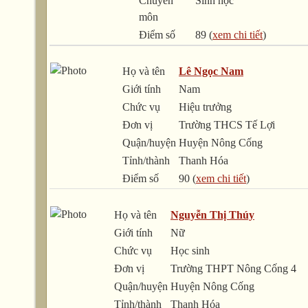
Chuyên
Sinh học
môn
Điểm số
89 (
xem chi tiết
)
Họ và tên
Lê Ngọc Nam
Giới tính
Nam
Chức vụ
Hiệu trưởng
Đơn vị
Trường THCS Tế Lợi
Quận/huyện
Huyện Nông Cống
Tỉnh/thành
Thanh Hóa
Điểm số
90 (
xem chi tiết
)
Họ và tên
Nguyễn Thị Thúy
Giới tính
Nữ
Chức vụ
Học sinh
Đơn vị
Trường THPT Nông Cống 4
Quận/huyện
Huyện Nông Cống
Tỉnh/thành
Thanh Hóa