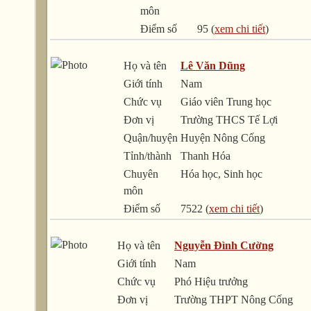
môn
Điểm số
95 (
xem chi tiết
)
Họ và tên
Lê Văn Dũng
Giới tính
Nam
Chức vụ
Giáo viên Trung học
Đơn vị
Trường THCS Tế Lợi
Quận/huyện
Huyện Nông Cống
Tỉnh/thành
Thanh Hóa
Chuyên
Hóa học, Sinh học
môn
Điểm số
7522 (
xem chi tiết
)
Họ và tên
Nguyễn Đình Cường
Giới tính
Nam
Chức vụ
Phó Hiệu trưởng
Đơn vị
Trường THPT Nông Cống