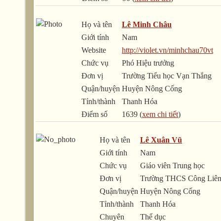
Họ và tên
Lê Minh Châu
Giới tính
Nam
Website
http://violet.vn/minhchau70vt
Chức vụ
Phó Hiệu trưởng
Đơn vị
Trường Tiểu học Vạn Thắng
Quận/huyện
Huyện Nông Cống
Tỉnh/thành
Thanh Hóa
Điểm số
1639 (
xem chi tiết
)
Họ và tên
Lê Xuân Vũ
Giới tính
Nam
Chức vụ
Giáo viên Trung học
Đơn vị
Trường THCS Công Liê
Quận/huyện
Huyện Nông Cống
Tỉnh/thành
Thanh Hóa
Chuyên
Thể dục