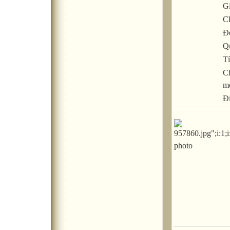
Gi
C
Đ
Q
Tỉ
C
m
Đ