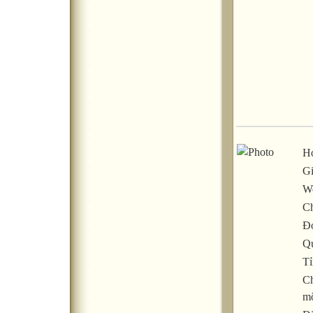
Họ
Gi
We
C
Đơ
Q
Tỉ
C
m