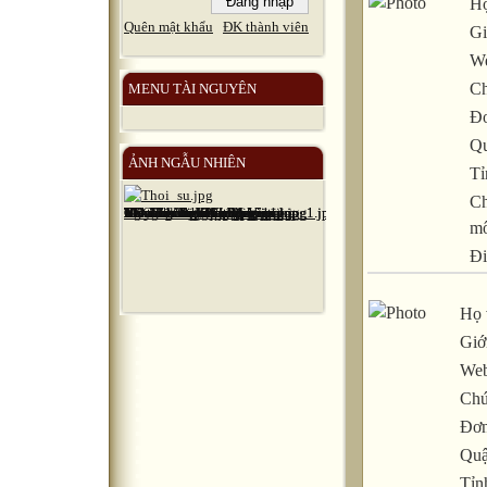
Họ
Quên mật khẩu
ĐK thành viên
Gi
We
Ch
MENU TÀI NGUYÊN
Đơ
Qu
ẢNH NGẪU NHIÊN
Tỉ
C
m
Đi
Họ 
Giới
Web
Chứ
Đơn
Quậ
Tỉn