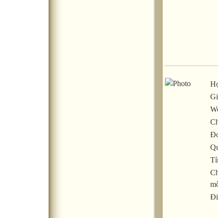
Họ
Gi
We
Ch
Đơ
Qu
Tỉ
C
m
Đi