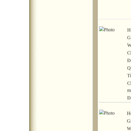
H
Gi
W
C
Đ
Q
T
C
m
Đ
Họ
Gi
W