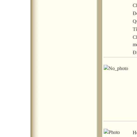
C
Đ
Q
Tỉ
C
m
Đ
Họ