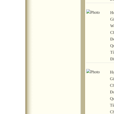
Họ
Gi
We
C
Đơ
Q
Tỉ
Đ
Họ
Gi
Ch
Đơ
Qu
Tỉ
C