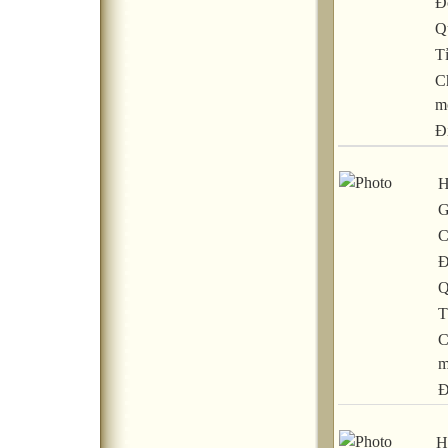
Đ
Q
T
C
m
Đ
H
G
C
Đ
Q
T
C
m
Đ
H