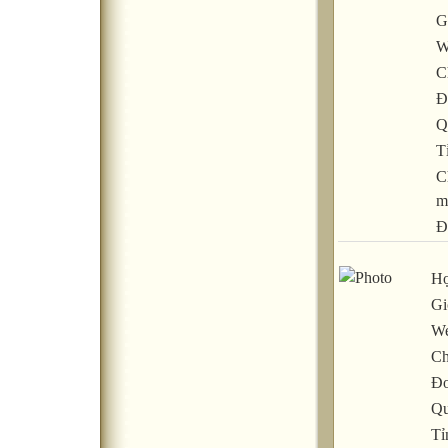
G
W
C
Đ
Q
T
C
m
Đ
Họ
Gi
We
Ch
Đơ
Qu
Tỉ