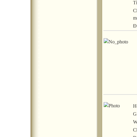
T
C
m
Đ
H
Gi
W
C