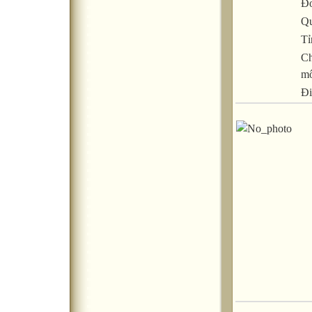
Đơ
Qu
Tỉ
C
m
Đi