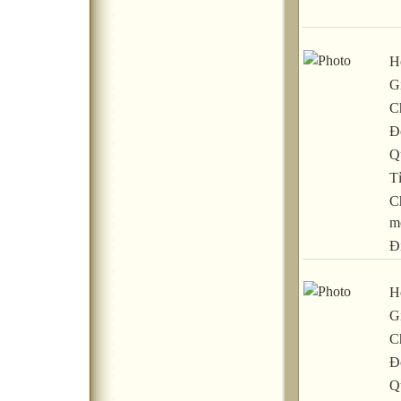
H
Gi
C
Đ
Q
T
C
m
Đ
H
Gi
C
Đ
Q