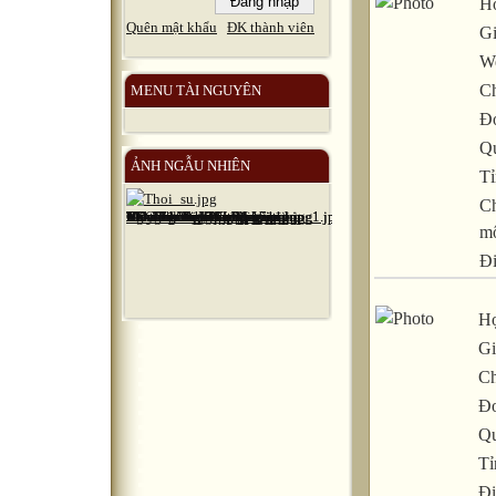
Họ
Quên mật khẩu
ĐK thành viên
Gi
We
C
MENU TÀI NGUYÊN
Đơ
Q
ẢNH NGẪU NHIÊN
Tỉ
C
m
Đ
Họ
Gi
Ch
Đơ
Qu
Tỉ
Đi