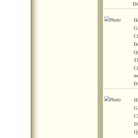
Đi
Họ
Gi
C
Đ
Q
Tỉ
C
m
Đ
H
Gi
C
Đ
Q