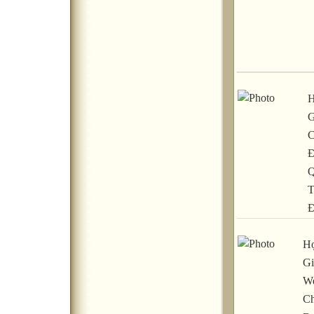
H
G
C
Đ
Q
T
Đ
Họ
Gi
We
Ch