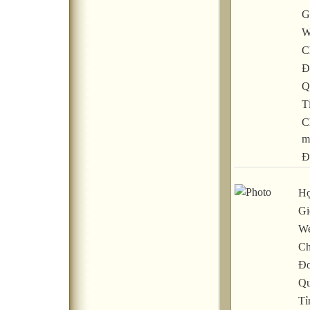
G
W
C
Đ
Q
T
C
m
Đ
Họ
Gi
We
Ch
Đơ
Qu
Tỉ