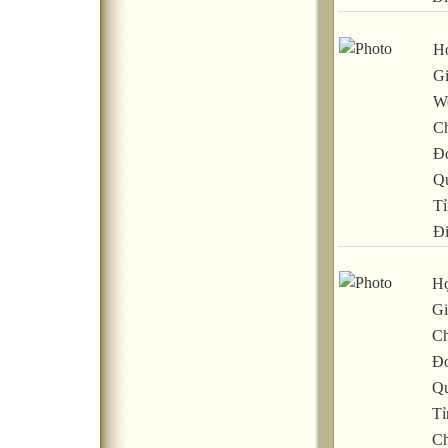
Họ
Gi
We
C
Đơ
Q
Tỉ
Đ
Họ
Gi
Ch
Đơ
Qu
Tỉ
C