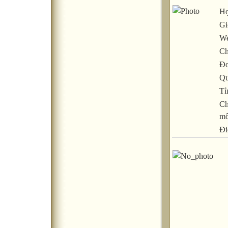
Họ
Gi
We
Ch
Đơ
Qu
Tỉ
Ch
m
Đi