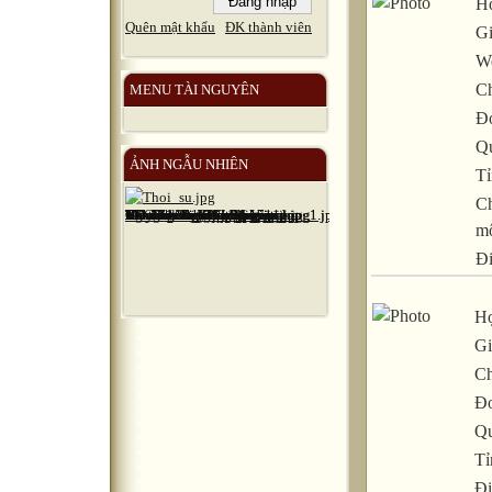
Họ
Quên mật khẩu
ĐK thành viên
Gi
We
C
MENU TÀI NGUYÊN
Đơ
Q
ẢNH NGẪU NHIÊN
Tỉ
C
m
Đ
Họ
Gi
Ch
Đơ
Qu
Tỉ
Đi