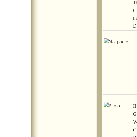
T
C
m
Đ
H
Gi
W
C