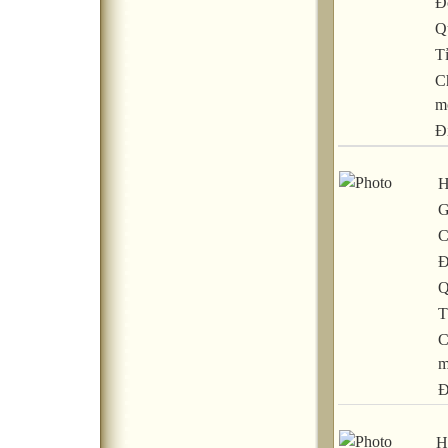
Đ
Q
T
C
m
Đ
H
G
C
Đ
Q
T
C
m
Đ
H