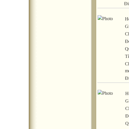
Đi
Họ
Gi
C
Đ
Q
Tỉ
C
m
Đ
H
Gi
C
Đ
Q