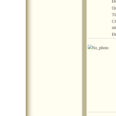
Đơ
Qu
Tỉ
C
m
Đi