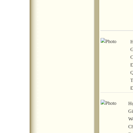
H
G
C
Đ
Q
T
Đ
Họ
Gi
We
Ch